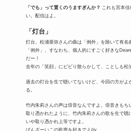
「でも」って置くのうますぎんか？
これも宮本佳
い。配信はよ。
「灯台」
灯台。松浦亜弥さんの曲は「例外」を除いて有名
「例外」、すなわち、個人的にすごく好きなDear
だー！
去年の「笑顔」にビビり散らかして、ことしも松
過去の灯台を生で聴いてないけど、今回の方がよ
る。
竹内朱莉さんの声は倍音なんですよ。倍音きもち
取り憑かれたように、竹内朱莉さんの歌を生で聴
いや取り憑かれ上等ですよ。
ばんざーいこの歌声を好きでよ(ry