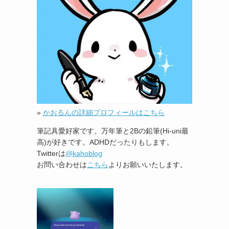
»
かおるんの詳細プロフィールはこちら
筆記具愛好家です。万年筆と2Bの鉛筆(Hi-uni最
高)が好きです。ADHDだったりもします。
Twitterは
@kahoblog
お問い合わせは
こちら
よりお願いいたします。