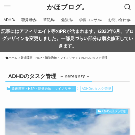
かほブログ。
ADHD
聴覚過敏
筆記具
勉強法
学習コンサル
お問い合わせ
記事にはアフィリエイト等のPRが含まれます。/2023年6月、ブロ
グデザインを変更しました。一部見づらい部分は順次修正してい
きます。
ホーム
発達障害・HSP・聴覚過敏・マイノリティ
ADHDのタスク管理
ADHDのタスク管理
– category –
発達障害・HSP・聴覚過敏・マイノリティ
ADHDのタスク管理
ADHDのタスク管理