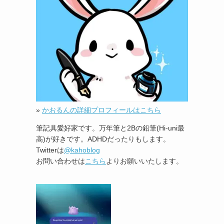
»
かおるんの詳細プロフィールはこちら
筆記具愛好家です。万年筆と2Bの鉛筆(Hi-uni最
高)が好きです。ADHDだったりもします。
Twitterは
@kahoblog
お問い合わせは
こちら
よりお願いいたします。