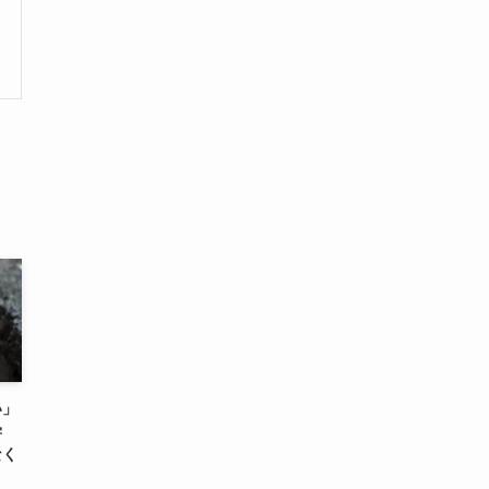
い」
学
なく