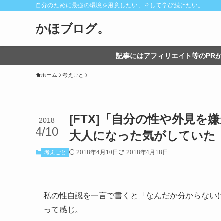
自分のために最強の環境を用意したい、そして学び続けたい。
かほブログ。
記事にはアフィリエイト等のPRが
ホーム
考えごと
[FTX]「自分の性や外見
2018
4/10
大人になった気がしていた
2018年4月10日
2018年4月18日
考えごと
私の性自認を一言で書くと「なんだか分からない
って感じ。