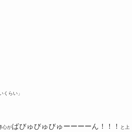
いくらい」
ばびゅびゅびゅーーーーん！！！
尊心が
と上