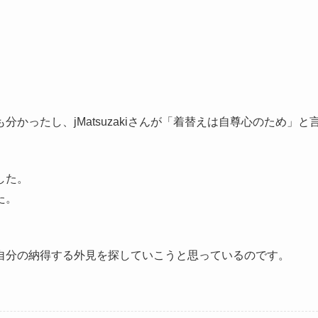
かったし、jMatsuzakiさんが「着替えは自尊心のため」と
した。
た。
自分の納得する外見を探していこうと思っているのです。