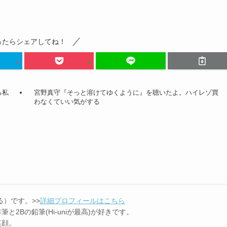
ったらシェアしてね！
る私
宮野真守『そっと溶けてゆくように』を聴いたよ。ハイレゾ買
わなくていい気がする
る）です。>>
詳細プロフィールはこちら
と2Bの鉛筆(Hi-uniが最高)が好きです。
笑顔。