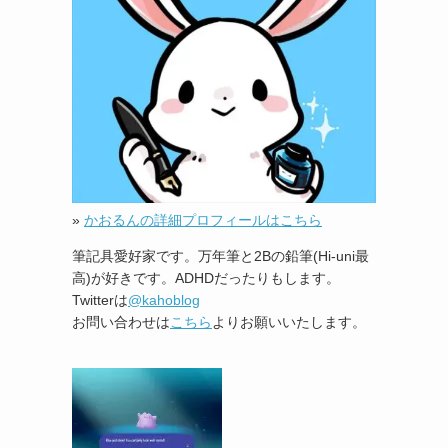
»
かおるんの詳細プロフィールはこちら
筆記具愛好家です。万年筆と2Bの鉛筆(Hi-uni最
高)が好きです。ADHDだったりもします。
Twitterは
@kahoblog
お問い合わせは
こちら
よりお願いいたします。