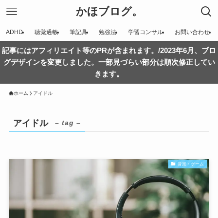
かほブログ。
ADHD
聴覚過敏
筆記具
勉強法
学習コンサル
お問い合わせ
記事にはアフィリエイト等のPRが含まれます。/2023年6月、ブロ
グデザインを変更しました。一部見づらい部分は順次修正してい
きます。
ホーム
アイドル
アイドル
– tag –
音楽・ゲーム