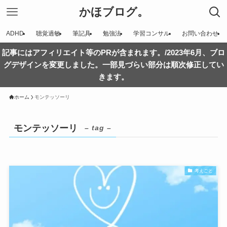
かほブログ。
ADHD
聴覚過敏
筆記具
勉強法
学習コンサル
お問い合わせ
記事にはアフィリエイト等のPRが含まれます。/2023年6月、ブロ
グデザインを変更しました。一部見づらい部分は順次修正してい
きます。
ホーム
モンテッソーリ
モンテッソーリ
– tag –
考えごと