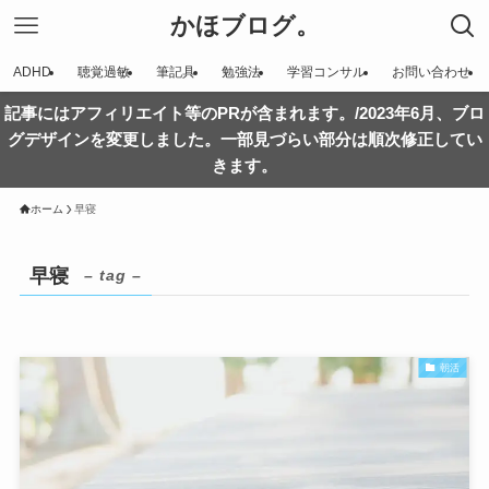
かほブログ。
ADHD
聴覚過敏
筆記具
勉強法
学習コンサル
お問い合わせ
記事にはアフィリエイト等のPRが含まれます。/2023年6月、ブロ
グデザインを変更しました。一部見づらい部分は順次修正してい
きます。
ホーム
早寝
早寝
– tag –
朝活