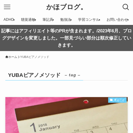
かほブログ。
ADHD
聴覚過敏
筆記具
勉強法
学習コンサル
お問い合わせ
記事にはアフィリエイト等のPRが含まれます。/2023年6月、ブロ
グデザインを変更しました。一部見づらい部分は順次修正してい
きます。
ホーム
YUBAピアノメソッド
YUBAピアノメソッド
– tag –
考えごと