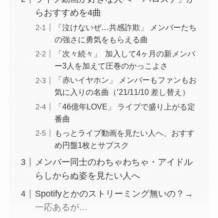
らおすすめを4曲
「泣けないぜ…共感詐欺」 メンバーたち
の強さに勇気をもらえる曲
「次々続々」 加入して4ヶ月の新メンバ
ー3人を加えて圧巻のかっこよさ
「赤いイヤホン」 メンバーもファンもお
気に入りの名曲（’21/11/10 差し替え）
「46億年LOVE」 ライブで盛り上がる定
番曲
もっとライブ動画を見たい人へ、おすす
め円盤1枚とサブスク
メンバー同士のわちゃわちゃ・アイドル
らしからぬ姿を見たい人へ
Spotifyとかのストリーミング無いの？→
一応あるが…