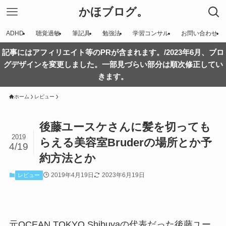
かほブログ。
ADHD
聴覚過敏
筆記具
勉強法
学習コンサル
お問い合わせ
記事にはアフィリエイト等のPRが含まれます。/2023年6月、ブロ
グデザインを変更しました。一部見づらい部分は順次修正してい
きます。
ホーム
レビュー
後藤ユースケさんに髪を切っても
2019
らえる美容室Bruderの場所とか予
4/19
約方法とか
2019年4月19日
2023年6月19日
レビュー
元OCEAN TOKYO Shibuyaの代表だった後藤ユー