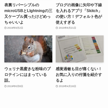
表裏リバーシブルの
ブログの画像に矢印や下線
microUSBとLIghtningの三
を入れるアプリ「Skitch」
又ケーブル買ったけどめっ
の使い方！デフォルト色が
ちゃいいよ
使えすぎる
2019年9月2日
2019年6月21日
ウェリナ黒蜜きな粉味のプ
感覚過敏も目が痛くない！
ロテインにはまっている
お気に入りの付箋を紹介す
話。
るよ
2019年6月8日
2019年4月16日