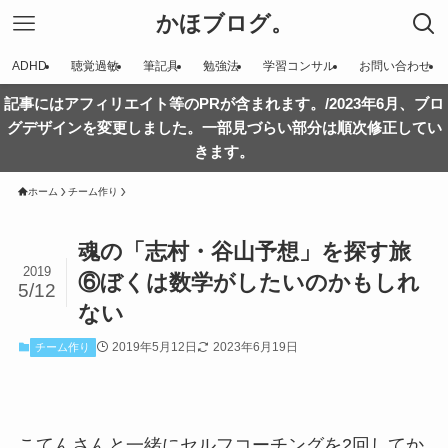
かほブログ。
ADHD
聴覚過敏
筆記具
勉強法
学習コンサル
お問い合わせ
記事にはアフィリエイト等のPRが含まれます。/2023年6月、ブロ
グデザインを変更しました。一部見づらい部分は順次修正してい
きます。
ホーム
チーム作り
魂の「志村・谷山予想」を探す旅
2019
⑥ぼくは数学がしたいのかもしれ
5/12
ない
2019年5月12日
2023年6月19日
チーム作り
こてんさんと一緒にセルフコーチングを2回してか