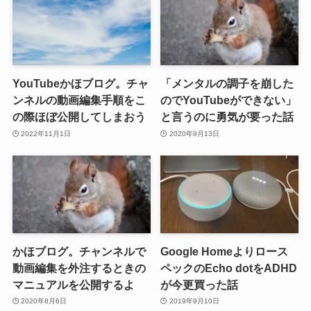
YouTubeかほブログ。チャ
「メンタルの調子を崩した
ンネルの動画編集手順をこ
のでYouTubeができない」
の際ほぼ公開してしまおう
と言うのに勇気が要った話
2022年11月1日
2020年9月13日
かほブログ。チャンネルで
Google Homeよりロース
動画編集を外注するときの
ペックのEcho dotをADHD
マニュアルを公開するよ
が今更買った話
2020年8月6日
2019年9月10日