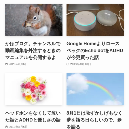
かほブログ。チャンネルで
Google Homeよりロース
動画編集を外注するときの
ペックのEcho dotをADHD
マニュアルを公開するよ
が今更買った話
2020年8月6日
2019年9月10日
ヘッドホンをなくして泣い
8月1日は恥ずかしげもなく
た話とADHDと優しさの話
夢を語る日らしいので、夢
を語る
2019年8月5日