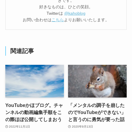
きです。
好きなものは、ひとの笑顔。
Twitterは
@kahoblog
お問い合わせは
こちら
よりお願いいたします。
関連記事
YouTubeかほブログ。チャ
「メンタルの調子を崩した
ンネルの動画編集手順をこ
のでYouTubeができない」
の際ほぼ公開してしまおう
と言うのに勇気が要った話
2022年11月1日
2020年9月13日