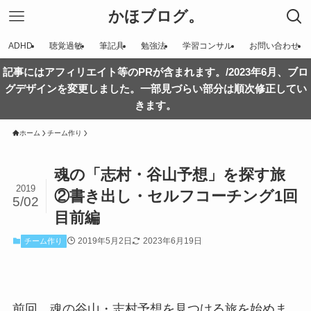
かほブログ。
ADHD
聴覚過敏
筆記具
勉強法
学習コンサル
お問い合わせ
記事にはアフィリエイト等のPRが含まれます。/2023年6月、ブロ
グデザインを変更しました。一部見づらい部分は順次修正してい
きます。
ホーム
チーム作り
魂の「志村・谷山予想」を探す旅
2019
②書き出し・セルフコーチング1回
5/02
目前編
2019年5月2日
2023年6月19日
チーム作り
前回、魂の谷山・志村予想を見つける旅を始めま