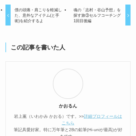
僕の頭痛・肩こりを軽減し
魂の「志村・谷山予想」を
た、意外なアイテム(と手
探す旅③セルフコーチング
術)を紹介するよ
1回目後編
この記事を書いた人
かおるん
岩上薫（いわかみ かおる）です。>>
詳細プロフィールは
こちら
筆記具愛好家。特に万年筆と2Bの鉛筆(Hi-uniが最高)が好