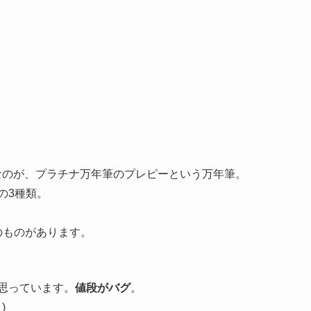
なのが、プラチナ万年筆のプレピーという万年筆。
)の3種類。
のものがあります。
と思っています。
値段がバグ
。
)