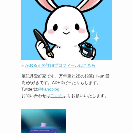
»
かおるんの詳細プロフィールはこちら
筆記具愛好家です。万年筆と2Bの鉛筆(Hi-uni最
高)が好きです。ADHDだったりもします。
Twitterは
@kahoblog
お問い合わせは
こちら
よりお願いいたします。