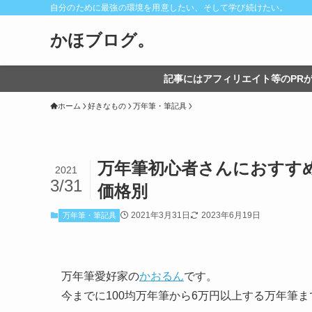
自分のために最強の環境を用意したい、そして学び続けたい。
かほブログ。
記事にはアフィリエイト等のPRが
ホーム
好きなもの
万年筆・筆記具
万年筆初心者さんにおすすめ
2021
3/31
価格別
2021年3月31日
2023年6月19日
万年筆・筆記具
万年筆愛好家の
かおるん
です。
今までに100均万年筆から6万円以上する万年筆ま