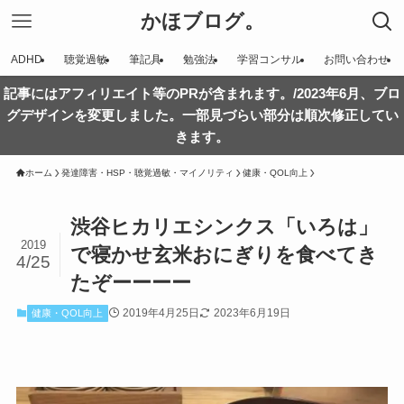
かほブログ。
ADHD
聴覚過敏
筆記具
勉強法
学習コンサル
お問い合わせ
記事にはアフィリエイト等のPRが含まれます。/2023年6月、ブロ
グデザインを変更しました。一部見づらい部分は順次修正してい
きます。
ホーム
発達障害・HSP・聴覚過敏・マイノリティ
健康・QOL向上
渋谷ヒカリエシンクス「いろは」
2019
で寝かせ玄米おにぎりを食べてき
4/25
たぞーーーー
2019年4月25日
2023年6月19日
健康・QOL向上