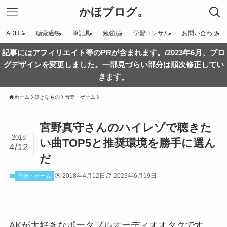
かほブログ。
ADHD
聴覚過敏
筆記具
勉強法
学習コンサル
お問い合わせ
記事にはアフィリエイト等のPRが含まれます。/2023年6月、ブロ
グデザインを変更しました。一部見づらい部分は順次修正してい
きます。
ホーム
好きなもの
音楽・ゲーム
宮野真守さんのハイレゾで聴きた
2018
い曲TOP5と推奨環境を勝手に選ん
4/12
だ
2018年4月12日
2023年6月19日
音楽・ゲーム
AKが大好きなポータブルオーディオオタクです。