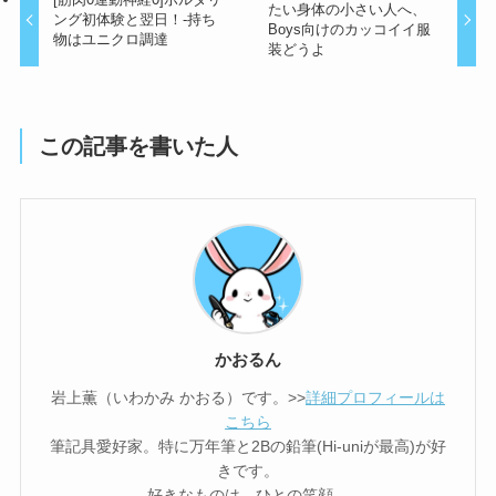
たい身体の小さい人へ、
ング初体験と翌日！-持ち
Boys向けのカッコイイ服
物はユニクロ調達
装どうよ
この記事を書いた人
かおるん
岩上薫（いわかみ かおる）です。>>
詳細プロフィールは
こちら
筆記具愛好家。特に万年筆と2Bの鉛筆(Hi-uniが最高)が好
きです。
好きなものは、ひとの笑顔。