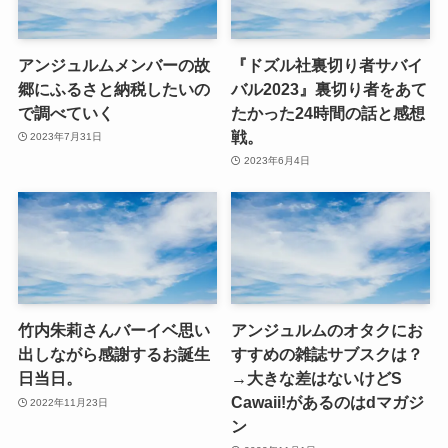
アンジュルムメンバーの故
『ドズル社裏切り者サバイ
郷にふるさと納税したいの
バル2023』裏切り者をあて
で調べていく
たかった24時間の話と感想
戦。
2023年7月31日
2023年6月4日
竹内朱莉さんバーイベ思い
アンジュルムのオタクにお
出しながら感謝するお誕生
すすめの雑誌サブスクは？
日当日。
→大きな差はないけどS
Cawaii!があるのはdマガジ
2022年11月23日
ン