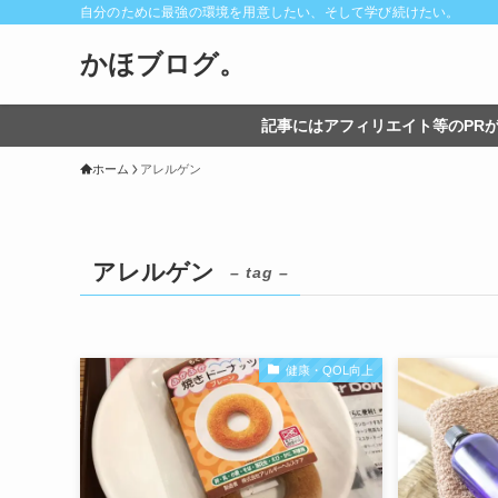
自分のために最強の環境を用意したい、そして学び続けたい。
かほブログ。
記事にはアフィリエイト等のPRが
ホーム
アレルゲン
アレルゲン
– tag –
健康・QOL向上