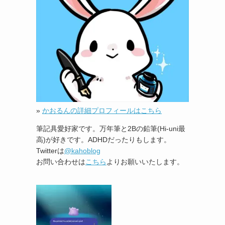
»
かおるんの詳細プロフィールはこちら
筆記具愛好家です。万年筆と2Bの鉛筆(Hi-uni最
高)が好きです。ADHDだったりもします。
Twitterは
@kahoblog
お問い合わせは
こちら
よりお願いいたします。