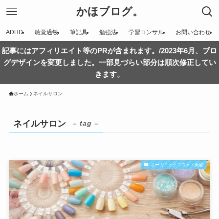
かほブログ。
ADHD
聴覚過敏
筆記具
勉強法
学習コンサル
お問い合わせ
記事にはアフィリエイト等のPRが含まれます。/2023年6月、ブロ
グデザインを変更しました。一部見づらい部分は順次修正してい
きます。
ホーム
ネイルサロン
ネイルサロン
– tag –
オーガニックコスメ・美容