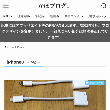
かほブログ。
ADHD
聴覚過敏
筆記具
勉強法
学習コンサル
お問い合わせ
記事にはアフィリエイト等のPRが含まれます。/2023年6月、ブロ
グデザインを変更しました。一部見づらい部分は順次修正してい
きます。
ホーム
iPhone8
iPhone8
– tag –
音楽・ゲーム