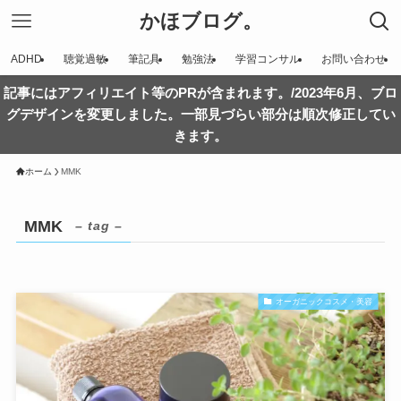
かほブログ。
ADHD
聴覚過敏
筆記具
勉強法
学習コンサル
お問い合わせ
記事にはアフィリエイト等のPRが含まれます。/2023年6月、ブロ
グデザインを変更しました。一部見づらい部分は順次修正してい
きます。
ホーム
MMK
MMK
– tag –
オーガニックコスメ・美容