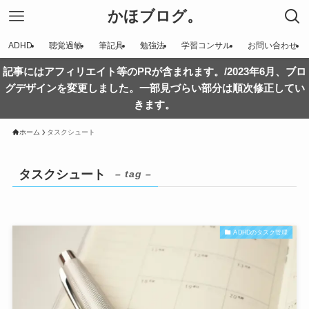
かほブログ。
ADHD
聴覚過敏
筆記具
勉強法
学習コンサル
お問い合わせ
記事にはアフィリエイト等のPRが含まれます。/2023年6月、ブロ
グデザインを変更しました。一部見づらい部分は順次修正してい
きます。
ホーム
タスクシュート
タスクシュート
– tag –
ADHDのタスク管理