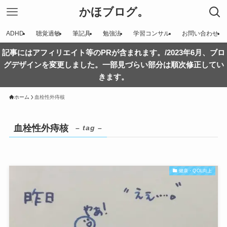
かほブログ。
ADHD
聴覚過敏
筆記具
勉強法
学習コンサル
お問い合わせ
記事にはアフィリエイト等のPRが含まれます。/2023年6月、ブロ
グデザインを変更しました。一部見づらい部分は順次修正してい
きます。
ホーム
血栓性外痔核
血栓性外痔核
– tag –
健康・QOL向上