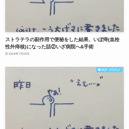
ストラテラの副作用で便秘をした結果、いぼ痔(血栓
性外痔核)になった話②いざ病院へ&手術
2019年7月10日
健康・QOL向上