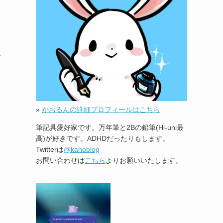
話
»
かおるんの詳細プロフィールはこちら
筆記具愛好家です。万年筆と2Bの鉛筆(Hi-uni最
高)が好きです。ADHDだったりもします。
Twitterは
@kahoblog
お問い合わせは
こちら
よりお願いいたします。