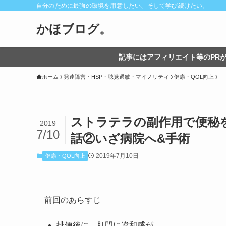
自分のために最強の環境を用意したい、そして学び続けたい。
かほブログ。
記事にはアフィリエイト等のPRが
ホーム
発達障害・HSP・聴覚過敏・マイノリティ
健康・QOL向上
ストラテラの副作用で便秘を
2019
7/10
話②いざ病院へ&手術
2019年7月10日
健康・QOL向上
前回のあらすじ
排便後に、肛門に違和感が。