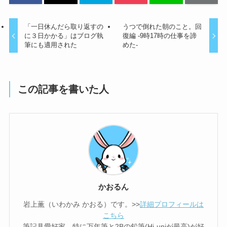
「一日休んだら取り返すの
うつで倒れた朝のこと。回
に３日かかる」はブログ執
復編 -9時17時の仕事を諦
筆にも適用された
めた-
この記事を書いた人
かおるん
岩上薫（いわかみ かおる）です。>>
詳細プロフィールは
こちら
筆記具愛好家。特に万年筆と2Bの鉛筆(Hi-uniが最高)が好