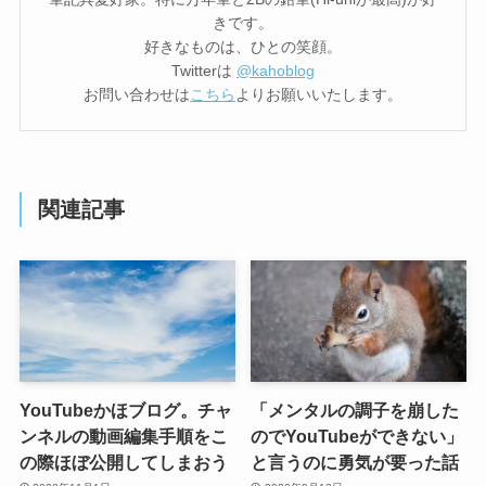
きです。
好きなものは、ひとの笑顔。
Twitterは
@kahoblog
お問い合わせは
こちら
よりお願いいたします。
関連記事
YouTubeかほブログ。チャ
「メンタルの調子を崩した
ンネルの動画編集手順をこ
のでYouTubeができない」
の際ほぼ公開してしまおう
と言うのに勇気が要った話