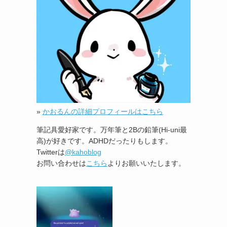
»
かおるんの詳細プロフィールはこちら
筆記具愛好家です。万年筆と2Bの鉛筆(Hi-uni最
高)が好きです。ADHDだったりもします。
Twitterは
@kahoblog
お問い合わせは
こちら
よりお願いいたします。