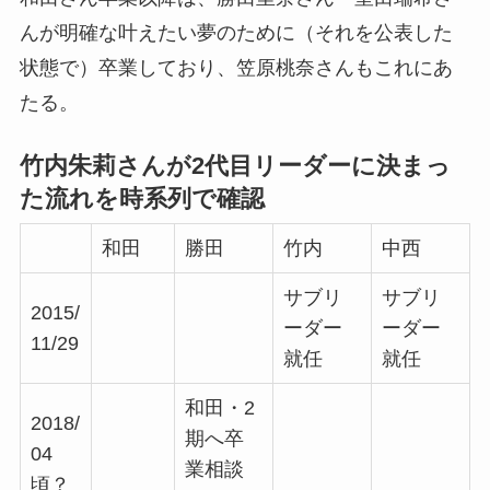
んが明確な叶えたい夢のために（それを公表した
状態で）卒業しており、笠原桃奈さんもこれにあ
たる。
竹内朱莉さんが2代目リーダーに決まっ
た流れを時系列で確認
和田
勝田
竹内
中西
サブリ
サブリ
2015/
ーダー
ーダー
11/29
就任
就任
和田・2
2018/
期へ卒
04
業相談
頃？