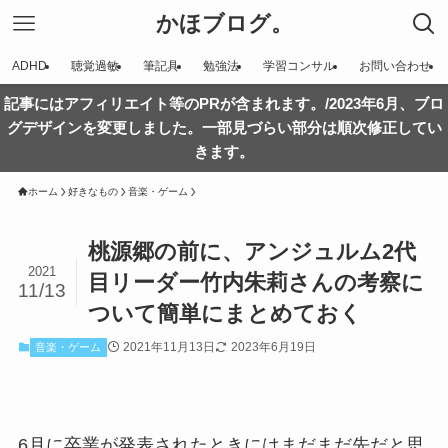
かほブログ。
ADHD
聴覚過敏
筆記具
勉強法
学習コンサル
お問い合わせ
記事にはアフィリエイト等のPRが含まれます。/2023年6月、ブロ
グデザインを変更しました。一部見づらい部分は順次修正してい
きます。
ホーム
好きなもの
音楽・ゲーム
桃源郷の前に、アンジュルム2代
2021
目リーダー竹内朱莉さんの考察に
11/13
ついて簡単にまとめておく
2021年11月13日
2023年6月19日
音楽・ゲーム
6月に卒業が発表されたときにはまだまだ先だと思