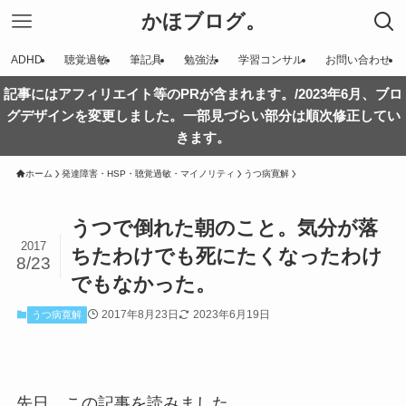
かほブログ。
ADHD
聴覚過敏
筆記具
勉強法
学習コンサル
お問い合わせ
記事にはアフィリエイト等のPRが含まれます。/2023年6月、ブロ
グデザインを変更しました。一部見づらい部分は順次修正してい
きます。
ホーム
発達障害・HSP・聴覚過敏・マイノリティ
うつ病寛解
うつで倒れた朝のこと。気分が落
2017
ちたわけでも死にたくなったわけ
8/23
でもなかった。
2017年8月23日
2023年6月19日
うつ病寛解
先日、この記事を読みました。