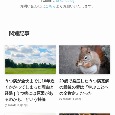
Twitterは
@kahoblog
お問い合わせは
こちら
よりお願いいたします。
関連記事
うつ病が全快までに10年近
20歳で発症したうつ病寛解
くかかってしまった理由と
の最後の砦は『学ぶことへ
経過 | うつ病には原因があ
の全肯定』だった
るのかも、という持論
2020年12月18日
2020年12月25日