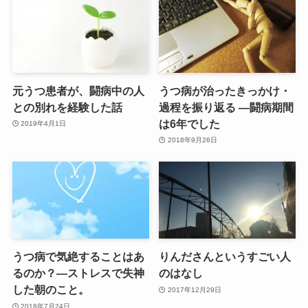
元うつ患者が、闘病中の人
うつ病が治ったきっかけ・
との別れを経験した話
過程を振り返る ―闘病期間
は6年でした
2019年4月1日
2018年9月26日
うつ病で気絶することはあ
りんださんというすごい人
るのか？―ストレスで失神
のはなし
した朝のこと。
2017年12月29日
2018年7月24日