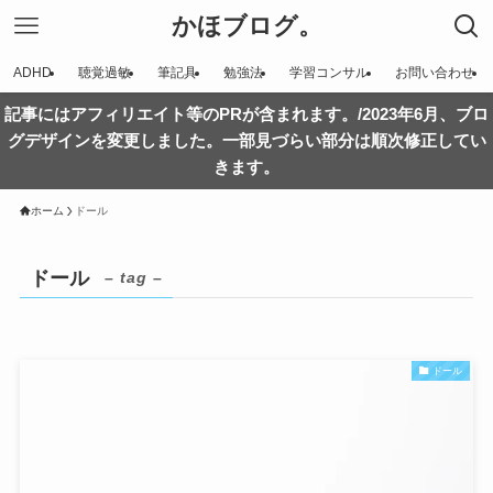
かほブログ。
ADHD
聴覚過敏
筆記具
勉強法
学習コンサル
お問い合わせ
記事にはアフィリエイト等のPRが含まれます。/2023年6月、ブロ
グデザインを変更しました。一部見づらい部分は順次修正してい
きます。
ホーム
ドール
ドール
– tag –
ドール